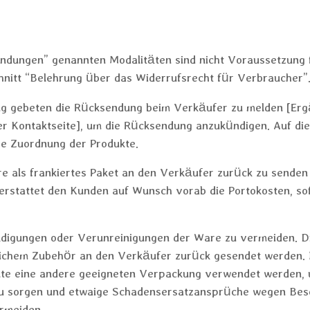
endungen” genannten Modalitäten sind nicht Voraussetzung
nitt “Belehrung über das Widerrufsrecht für Verbraucher”
g gebeten die Rücksendung beim Verkäufer zu melden [Er
r Kontaktseite], um die Rücksendung anzukündigen. Auf di
he Zuordnung der Produkte.
 als frankiertes Paket an den Verkäufer zurück zu senden 
rstattet den Kunden auf Wunsch vorab die Portokosten, so
igungen oder Verunreinigungen der Ware zu vermeiden. Die
lichem Zubehör an den Verkäufer zurück gesendet werden. I
llte eine andere geeigneten Verpackung verwendet werden,
u sorgen und etwaige Schadensersatzansprüche wegen Bes
rmeiden.