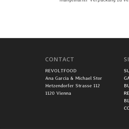
CONTACT
S
REVOLTFOOD
S
Ana Garcia & Michael Stor
G
Hetzendorfer Strasse 112
B
1120 Vienna
R
B
C