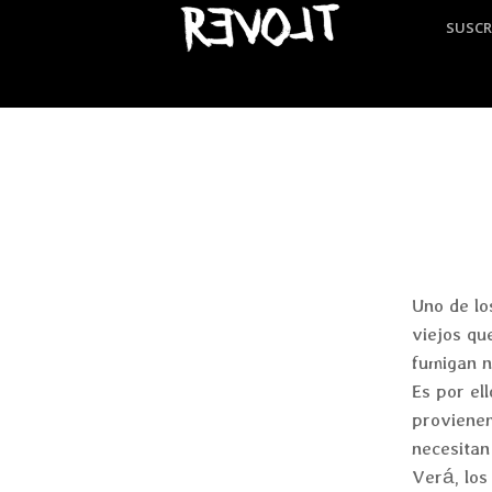
SUSCR
Uno de lo
viejos qu
fumigan n
Es por el
provienen
necesitan
Verá, los