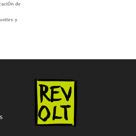
cación de
ámites y
NS