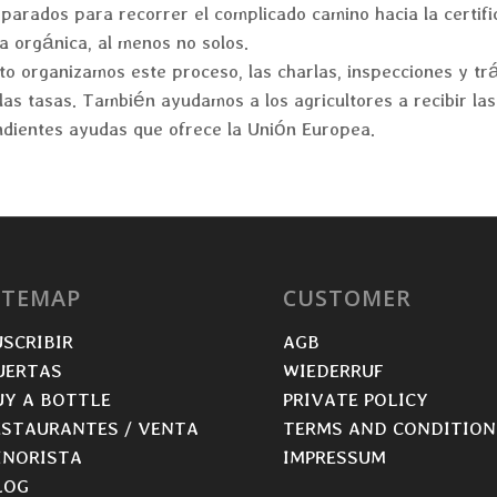
parados para recorrer el complicado camino hacia la certifi
ra orgánica, al menos no solos.
nto organizamos este proceso, las charlas, inspecciones y tr
as tasas. También ayudamos a los agricultores a recibir las
dientes ayudas que ofrece la Unión Europea.
ITEMAP
CUSTOMER
USCRIBIR
AGB
UERTAS
WIEDERRUF
UY A BOTTLE
PRIVATE POLICY
ESTAURANTES / VENTA
TERMS AND CONDITIO
INORISTA
IMPRESSUM
LOG