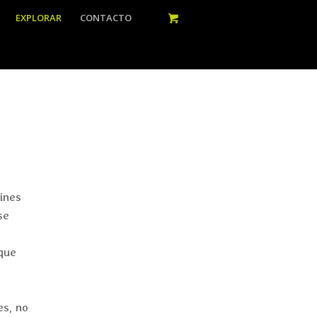
EXPLORAR
CONTACTO
dines
se
nque
y
es, no