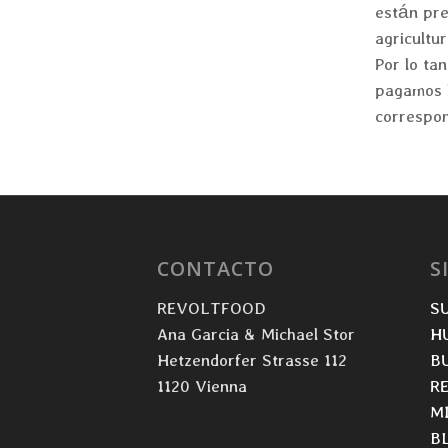
están pre
agricultu
Por lo ta
pagamos l
correspon
CONTACTO
S
REVOLTFOOD
S
Ana Garcia & Michael Stor
H
Hetzendorfer Strasse 112
B
1120 Vienna
R
M
B